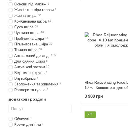
Основи під макіяж
1
Жирність шкіри голови
1
Жирна шкіра
22
Комбінована шкіра
52
Суха шкіра
68
Чутлива шкіра
40
Проблемна шкіра
15
Пігментована шкіра
30
Тьмяна шкіра
68
Антивіковий догляд
155
Для сяяння шкіри
5
Антивікові засоби
10
Від темних кругів
4
Від набряків
5
Rhea Rejuvenating Face 
Зволоження та живлення
7
10 мл Концентрат для о
Роллери та гуаша
3
омолодження
3 980 грн
додаткові розділи
ХІТ
Обличчя
1
Креми для тіла
1