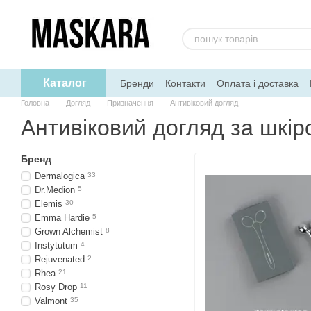
Перейти до основного контенту
Каталог
Бренди
Контакти
Оплата і доставка
Головна
Догляд
Призначення
Антивіковий догляд
Антивіковий догляд за шкі
Бренд
Dermalogica
33
Dr.Medion
5
Elemis
30
Emma Hardie
5
Grown Alchemist
8
Instytutum
4
Rejuvenated
2
Rhea
21
Rosy Drop
11
Valmont
35