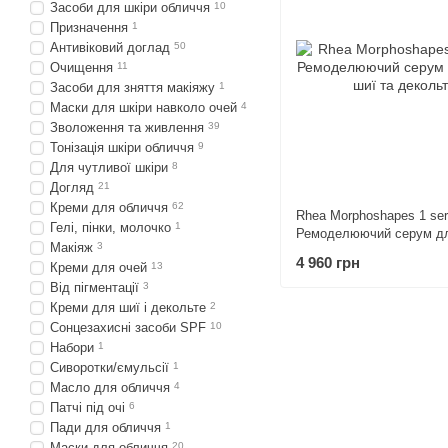
Засоби для шкіри обличчя
10
Призначення
1
Антивіковий доглад
50
Очищення
11
Засоби для зняття макіяжу
1
Маски для шкіри навколо очей
4
Зволоження та живлення
39
Тонізація шкіри обличчя
9
Для чутливої шкіри
8
Догляд
21
Креми для обличчя
62
Rhea Morphoshapes 1 se
Гелі, пінки, молочко
1
Ремоделюючий серум дл
Макіяж
3
шиї та декольте
4 960 грн
Креми для очей
13
Від пігментації
3
Креми для шиї і декольте
2
Сонцезахисні засоби SPF
10
Набори
1
Сиворотки/ємульсії
1
Масло для обличчя
4
Патчі під очі
6
Пади для обличчя
1
Маски для обличчя
20