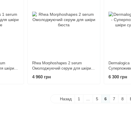
rum
Rhea Morphoshapes 2 serum
Dermalogica 
я шкіри
Омолоджуючий серум для шкіри
Суперпоживн
бюста
супер об'єм,
4 960 грн
6 300 грн
Назад
1
...
5
6
7
8