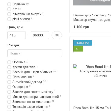
Новинка
16
Хіт
12
лімітований випуск
1
Dermalogica Sculpting Roll
різні обсяги
1
Масажер-скульптор для
1 100 грн
Ціна, грн
Від Ціна, грн
До Ціна, грн
ОК
НОВИНКА
Розділ
ХІТ
Обличчя
1
Креми для тіла
1
Засоби для шкіри обличчя
10
Призначення
1
Антивіковий доглад
50
Очищення
11
Засоби для зняття макіяжу
1
Маски для шкіри навколо очей
4
Зволоження та живлення
39
Тонізація шкіри обличчя
9
Rhea BotoLike 15 мл Тон