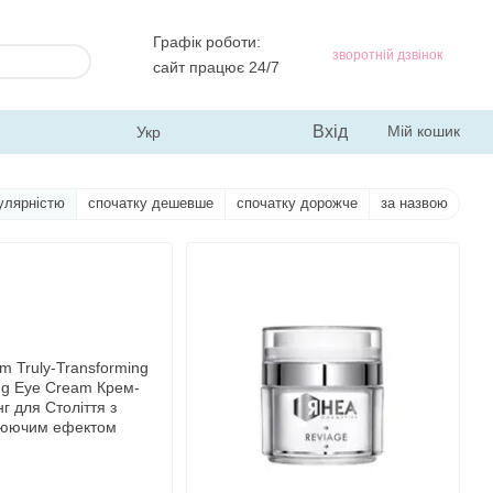
Графік роботи:
зворотній дзвінок
сайт працює 24/7
Вхід
Мій кошик
Укр
улярністю
спочатку дешевше
спочатку дорожче
за назвою