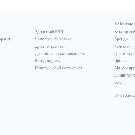
Клієнтам
Здоров'я/БАДИ
Вхід до каб
арунки
Чоловіча косметика
Бренди
Духи та аромати
Контакти
Догляд за порожниною рота
Оплата і д
Все для дому
Про нас
Подарунковий сертифікат
Відгуки пр
Обмін та п
Блог
Ми в соцме