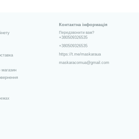
Контактна інформація
інету
Передзвонити вам?
+380509326535
+380509326535
https://t.me/maskaraua
оставка
maskaracomua@gmail.com
о магазин
овернення
режах