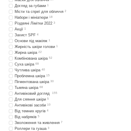
Догляд за губами
1
Місти та спреї для обличчя
2
Набори і мініатюри
18
Різдвяні Лімітки 2022
3
Акції
1
Захист SPF
4
Основи під макіяж
1
Жирність шкіри голови
1
Жирна шкіра
22
Комбінована шкіра
52
Суха шкіра
68
Чутлива шкіра
40
Проблемна шкіра
15
Пігментована шкіра
30
Тьмяна шкіра
68
Антивіковий догляд
155
Для сяяння шкіри
5
Антивікові засоби
10
Від темних кругів
4
Від набряків
5
Зволоження та живлення
7
Роллери та гуаша
3