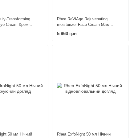
ruly-Transforming
Rhea ReViAge Rejuvenating
Eye Cream Крем-
moisturizer Face Cream 50мл
Століття з
Омолоджуючий зволожуючий крем
5 960 грн
м ефектом
для обличчя, 30 +
ight 50 мл Нічний
Rhea ExfoNight 50 мл Нічний