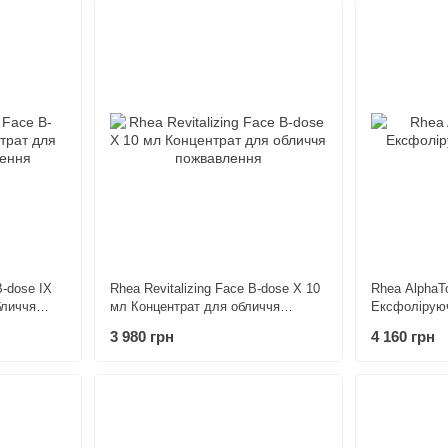
B-dose IX
Rhea Revitalizing Face B-dose X 10
Rhea AlphaT
бличчя
мл Концентрат для обличчя
Ексфолірую
пожвавлення
обличя
3 980 грн
4 160 грн