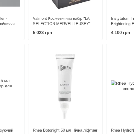
er -
Valmont Косметичний набір "LA
Instytutum T
 обличчя
SELECTION MERVEILLEUSEY"
Brightening 
Ліфтинг для 
5 023 грн
4 100 грн
освітлюючи
ізуючий
Rhea Botonight 50 мл Нічна ліфтинг
Rhea HydroN