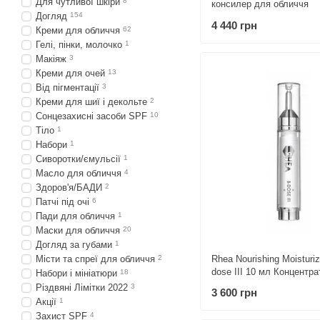
Для чутливої шкіри
8
консилер для обличчя
Догляд
154
4 440 грн
Креми для обличчя
62
Гелі, пінки, молочко
1
Макіяж
3
Креми для очей
13
Від пігментації
3
Креми для шиї і декольте
2
Сонцезахисні засоби SPF
10
Тіло
1
Набори
1
Сиворотки/ємульсії
1
Масло для обличчя
4
Здоров'я/БАДИ
2
Патчі під очі
6
Пади для обличчя
1
Маски для обличчя
20
Догляд за губами
1
Rhea Nourishing Moisturi
Місти та спреї для обличчя
2
dose III 10 мл Концентра
Набори і мініатюри
18
обличчя живлення і зво
Різдвяні Лімітки 2022
3
3 600 грн
Акції
1
Захист SPF
4