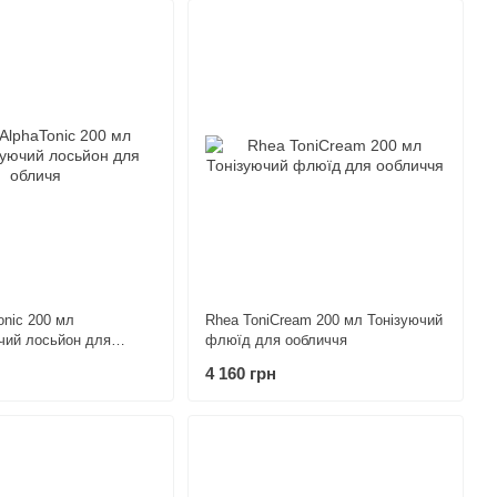
onic 200 мл
Rhea ToniCream 200 мл Тонізуючий
чий лосьйон для
флюїд для ообличчя
4 160 грн