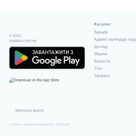
Каталог
Бренди
© 2021
Адвент календарі под
maskara.com.ua
Догляд
Макіяж
Волосся
Тіло
Засмага
Мобільна версія
Інтернет-магазин створений з Хорошоп