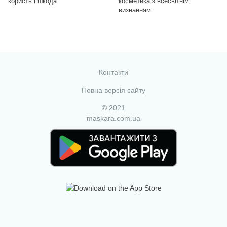
користь і шкода
косметика з всесвітнім
визнанням
Контакти
Повна версія сайту
© 2021
maskara.com.ua