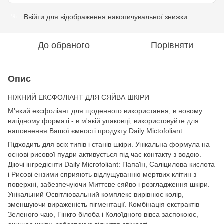
Ввійти
для відображення накопичувальної знижки
%
До обраного
Порівняти
Опис
НІЖНИЙ ЕКСФОЛІАНТ ДЛЯ СЯЙВА ШКІРИ
М'який ексфоліант для щоденного використання, в новому
вигідному форматі - в м'якій упаковці, використовуйте для
наповнення Вашої ємності продукту Daily Mictofoliant.
Підходить для всіх типів і станів шкіри. Унікальна формула на
основі рисової пудри активується під час контакту з водою.
Діючі інгредієнти Daily Microfoliant: Папаїн, Саліцилова кислота
і Рисові ензими сприяють відлущуванню мертвих клітин з
поверхні, забезпечуючи Миттєве сяйво і розгладження шкіри.
Унікальний Освітлювальний комплекс вирівнює колір,
зменшуючи вираженість пігментації. Комбінація екстрактів
Зеленого чаю, Гінкго білоба і Колоїдного вівса заспокоює,