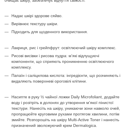
очищає шкіру, забезпечує відчуття свіжості.
Надає шкірі здорове сяйво.
Вирівнює текстуру шкіри.
Підходить для щоденного використання.
Лакриця, рис і грейпфрут: освітлюючий шкіру комплекс.
Рисові висівки і рисова пудра: м'які відлущуючі
компоненти, що сприяють проникненню освітлюючого
комплексу.
Папаїн і саліцилова кислота: інгредієнти, що розчиняють і
видаляють поверхневі ороговілі клітини.
Насипте в руку ½ чайної ложки Daily Microfoliant, додайте
воду і розітріть в долонях до утворення м'якої пінистої
текстури. Нанесіть на шкіру, уникаючи зони навколо очей,
пропрацюйте круговими рухами протягом хвилини, потім
змийте. Розпорошіть на шкіру Multi-Active Toner і нанесіть
призначений зволожуючий крем Dermalogica.