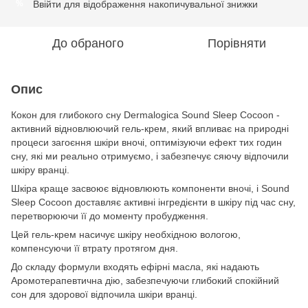
Ввійти
для відображення накопичувальної знижки
%
До обраного
Порівняти
Опис
Кокон для глибокого сну Dermalogica Sound Sleep Cocoon -
активний відновлюючий гель-крем, який впливає на природні
процеси загоєння шкіри вночі, оптимізуючи ефект тих годин
сну, які ми реально отримуємо, і забезпечує сяючу відпочили
шкіру вранці.
Шкіра краще засвоює відновлюють компоненти вночі, і Sound
Sleep Cocoon доставляє активні інгредієнти в шкіру під час сну,
перетворюючи її до моменту пробудження.
Цей гель-крем насичує шкіру необхідною вологою,
компенсуючи її втрату протягом дня.
До складу формули входять ефірні масла, які надають
Аромотерапевтична дію, забезпечуючи глибокий спокійний
сон для здорової відпочила шкіри вранці.