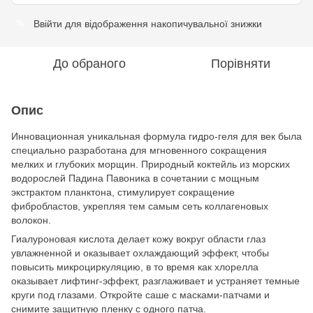
Ввійти
для відображення накопичувальної знижки
%
До обраного
Порівняти
Опис
Инновационная уникальная формула гидро-геля для век была
специально разработана для мгновенного сокращения
мелких и глубоких морщин. Природный коктейль из морских
водорослей Падина Павоника в сочетании с мощным
экстрактом планктона, стимулирует сокращение
фибробластов, укрепляя тем самым сеть коллагеновых
волокон.
Гиалуроновая кислота делает кожу вокруг области глаз
увлажненной и оказывает охлаждающий эффект, чтобы
повысить микроциркуляцию, в то время как хлорелла
оказывает лифтинг-эффект, разглаживает и устраняет темные
круги под глазами. Откройте саше с масками-патчами и
снимите защитную пленку с одного патча.