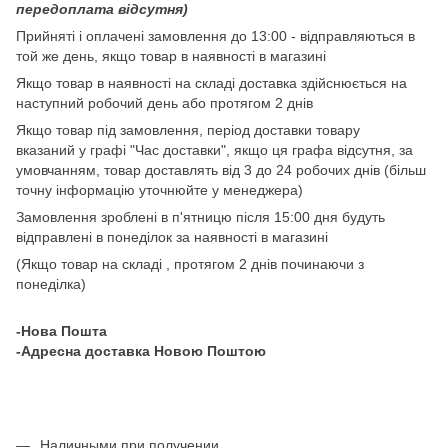
передоплата відсутня)
Прийняті і оплачені замовлення до 13:00 - відправляються в
той же день, якщо товар в наявності в магазині
Якщо товар в наявності на складі доставка здійснюється на
наступний робочий день або протягом 2 днів
Якщо товар під замовлення, період доставки товару
вказаний у графі "Час доставки", якщо ця графа відсутня, за
умовчанням, товар доставлять від 3 до 24 робочих днів (більш
точну інформацію уточнюйте у менеджера)
Замовлення зроблені в п'ятницю після 15:00 дня будуть
відправлені в понеділок за наявності в магазині
(Якщо товар на складі , протягом 2 днів починаючи з
понеділка)
-Нова Пошта
-Адресна доставка Новою Поштою
Наличными при получении.