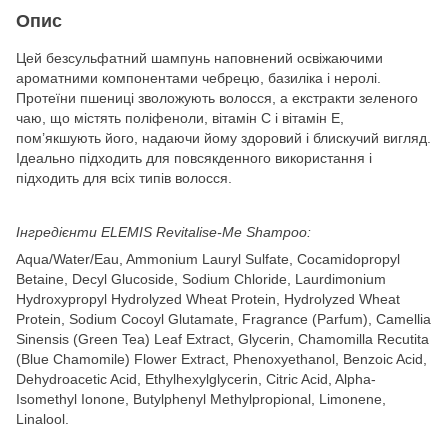
Опис
Цей безсульфатний шампунь наповнений освіжаючими
ароматними компонентами чебрецю, базиліка і неролі.
Протеїни пшениці зволожують волосся, а екстракти зеленого
чаю, що містять поліфеноли, вітамін C і вітамін E,
пом’якшують його, надаючи йому здоровий і блискучий вигляд.
Ідеально підходить для повсякденного використання і
підходить для всіх типів волосся.
Інгредієнти ELEMIS Revitalise-Me Shampoo:
Aqua/Water/Eau, Ammonium Lauryl Sulfate, Cocamidopropyl
Betaine, Decyl Glucoside, Sodium Chloride, Laurdimonium
Hydroxypropyl Hydrolyzed Wheat Protein, Hydrolyzed Wheat
Protein, Sodium Cocoyl Glutamate, Fragrance (Parfum), Camellia
Sinensis (Green Tea) Leaf Extract, Glycerin, Chamomilla Recutita
(Blue Chamomile) Flower Extract, Phenoxyethanol, Benzoic Acid,
Dehydroacetic Acid, Ethylhexylglycerin, Citric Acid, Alpha-
Isomethyl Ionone, Butylphenyl Methylpropional, Limonene,
Linalool.