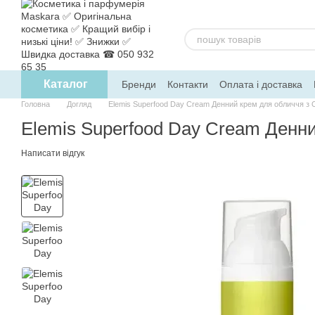
Перейти до основного контенту
Каталог
Бренди
Контакти
Оплата і доставка
Головна
Догляд
Elemis Superfood Day Cream Денний крем для обличчя 
Elemis Superfood Day Cream Денн
Написати відгук