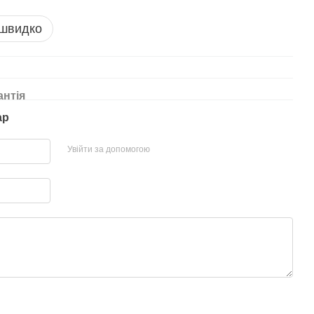
 швидко
антія
ар
Увійти за допомогою