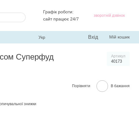
Графік роботи:
зворотній дзвінок
сайт працює 24/7
Вхід
Мій кошик
Укр
ксом Суперфуд
Артикул
40173
Порівняти
В бажання
опичувальної знижки