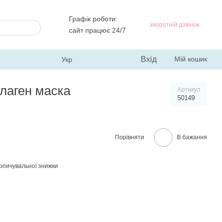
Графік роботи:
зворотній дзвінок
сайт працює 24/7
Вхід
Мій кошик
Укр
олаген маска
Артикул
50149
Порівняти
В бажання
опичувальної знижки