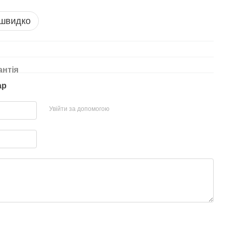
 швидко
антія
ар
Увійти за допомогою