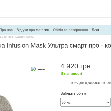
Про нас
Відгуки про магазин
Обмін та повернення
Блог
а смарт про - колаген маска
ua Infusion Mask Ультра смарт про - к
4 920 грн
В наявності
Ввійти
для відображення нак
%
Виберіть об'єм