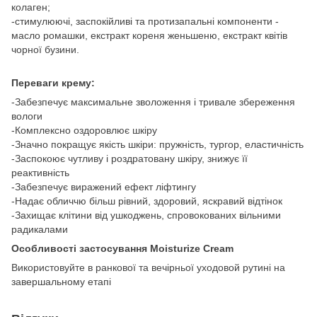
колаген;
-стимулюючі, заспокійливі та протизапальні компоненти -
масло ромашки, екстракт кореня женьшеню, екстракт квітів
чорної бузини.
Переваги крему:
-Забезпечує максимальне зволоження і тривале збереження
вологи
-Комплексно оздоровлює шкіру
-Значно покращує якість шкіри: пружність, тургор, еластичність
-Заспокоює чутливу і роздратовану шкіру, знижує її
реактивність
-Забезпечує виражений ефект ліфтингу
-Надає обличчю більш рівний, здоровий, яскравий відтінок
-Захищає клітини від ушкоджень, спровокованих вільними
радикалами
Особливості застосування Moisturize Cream
Використовуйте в ранкової та вечірньої уходовой рутині на
завершальному етапі