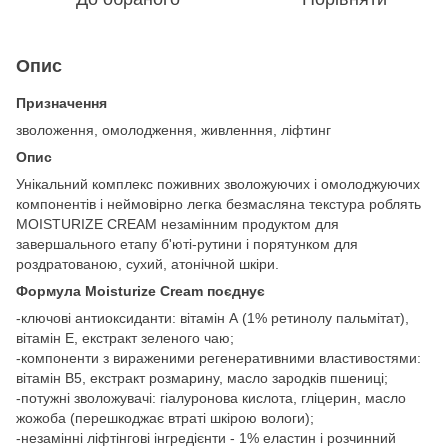
Опис
Призначення
зволоження, омолодження, живленння, ліфтинг
Опис
Унікальний комплекс поживних зволожуючих і омолоджуючих
компонентів і неймовірно легка безмасляна текстура роблять
MOISTURIZE CREAM незамінним продуктом для
завершального етапу б'юті-рутини і порятунком для
роздратованою, сухий, атонічной шкіри.
Формула Moisturize Cream поєднує
-ключові антиоксиданти: вітамін А (1% ретинолу пальмітат),
вітамін Е, екстракт зеленого чаю;
-компоненти з вираженими регенеративними властивостями:
вітамін В5, екстракт розмарину, масло зародків пшениці;
-потужні зволожувачі: гіалуронова кислота, гліцерин, масло
жожоба (перешкоджає втраті шкірою вологи);
-незамінні ліфтінгові інгредієнти - 1% еластин і розчинний