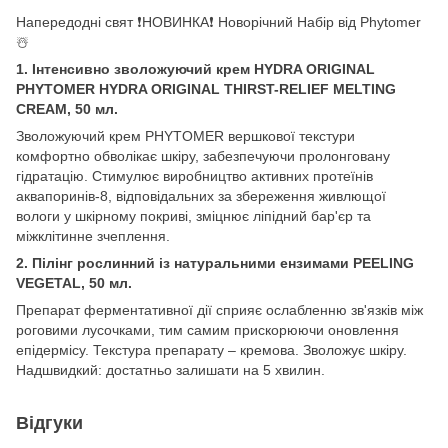
Напередодні свят ❗️НОВИНКА❗️ Новорічний Набір від Phytomer
☃️
1. Інтенсивно зволожуючий крем HYDRA ORIGINAL
PHYTOMER HYDRA ORIGINAL THIRST-RELIEF MELTING
CREAM, 50 мл.
Зволожуючий крем PHYTOMER вершкової текстури
комфортно обволікає шкіру, забезпечуючи пролонговану
гідратацію. Стимулює виробництво активних протеїнів
аквапоринів-8, відповідальних за збереження живлющої
вологи у шкірному покриві, зміцнює ліпідний бар'єр та
міжклітинне зчеплення.
2. Пілінг рослинний із натуральними ензимами PEELING
VEGETAL, 50 мл.
Препарат ферментативної дії сприяє ослабленню зв'язків між
роговими лусочками, тим самим прискорюючи оновлення
епідермісу. Текстура препарату – кремова. Зволожує шкіру.
Надшвидкий: достатньо залишати на 5 хвилин.
Відгуки