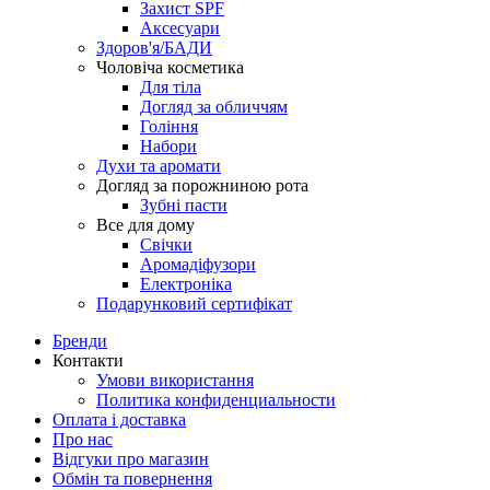
Захист SPF
Аксесуари
Здоров'я/БАДИ
Чоловіча косметика
Для тіла
Догляд за обличчям
Гоління
Набори
Духи та аромати
Догляд за порожниною рота
Зубні пасти
Все для дому
Свічки
Аромадіфузори
Електроніка
Подарунковий сертифікат
Бренди
Контакти
Умови використання
Политика конфиденциальности
Оплата і доставка
Про нас
Відгуки про магазин
Обмін та повернення