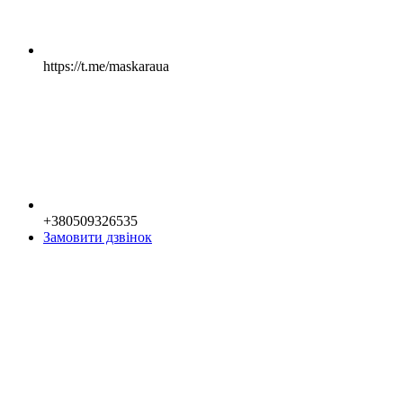
https://t.me/maskaraua
+380509326535
Замовити дзвінок