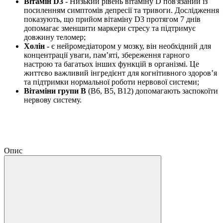
Вітамін D3
- Низький рівень вітаміну D пов'язаний із
посиленням симптомів депресії та тривоги. Дослідження
показують, що прийом вітаміну D3 протягом 7 днів
допомагає зменшити маркери стресу та підтримує
довжину теломер;
Холін -
є нейромедіатором у мозку, він необхідний для
концентрації уваги, пам’яті, збереження гарного
настрою та багатьох інших функцій в організмі. Це
життєво важливий інгредієнт для когнітивного здоров’я
та підтримки нормальної роботи нервової системи;
Вітаміни групи В
(B6, B5, B12) допомагають заспокоїти
нервову систему.
Опис