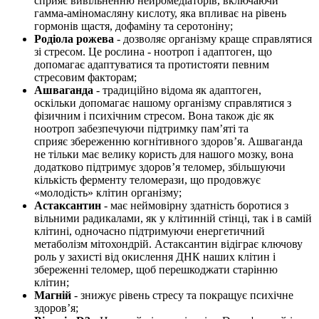
сприяє вивільненню нейромедіаторів, включаючи
гамма-аміномасляну кислоту, яка впливає на рівень
гормонів щастя, дофаміну та серотоніну;
Родіола рожева
- дозволяє організму краще справлятися
зі стресом. Це рослина - ноотроп і адаптоген, що
допомагає адаптуватися та протистояти певним
стресовим факторам;
Ашваганда
-
традиційно відома як адаптоген,
оскільки допомагає нашому організму справлятися з
фізичним і психічним стресом. Вона також діє як
ноотроп забезпечуючи підтримку пам’яті та
сприяє збереженню когнітивного здоров’я. Ашваганда
не тільки має велику користь для нашого мозку, вона
додатково підтримує здоров’я теломер, збільшуючи
кількість ферменту теломерази, що продовжує
«молодість» клітин організму;
Астаксантин
- має неймовірну здатність боротися з
вільними радикалами, як у клітинній стінці, так і в самій
клітині, одночасно підтримуючи енергетичний
метаболізм мітохондрій. Астаксантин відіграє ключову
роль у захисті від окислення ДНК наших клітин і
збереженні теломер, щоб перешкоджати старінню
клітин;
Магній
- знижує рівень стресу та покращує психічне
здоров’я;