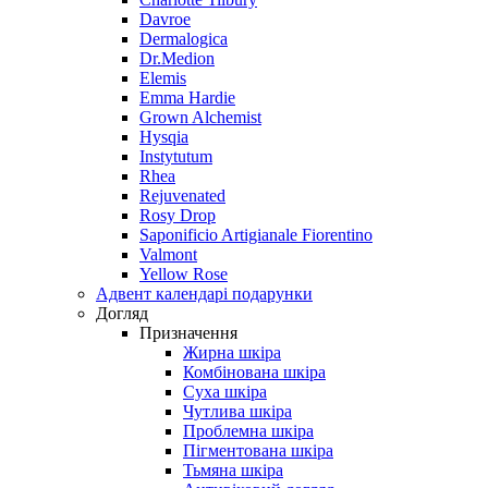
Davroe
Dermalogica
Dr.Medion
Elemis
Emma Hardie
Grown Alchemist
Hysqia
Instytutum
Rhea
Rejuvenated
Rosy Drop
Saponificio Artigianale Fiorentino
Valmont
Yellow Rose
Адвент календарі подарунки
Догляд
Призначення
Жирна шкіра
Комбінована шкіра
Суха шкіра
Чутлива шкіра
Проблемна шкіра
Пігментована шкіра
Тьмяна шкіра