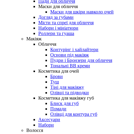
Пади для обличчя
Маски для обличчя
Маски для шкіри навколо очей
Догляд за губами
Місти та спреї для обличчя
Набори і мініатюри
Роллери та гуаша
Макіяж
Обличчя
Контурінг і хайлайтери
Основи під макіяж
Пудри і Бронзери для обличчя
Тональні BB креми
Косметика для очей
Брови
Туш
Тіні для макіяжу
Олівці та підводки
Косметика для макіяжу губ
Блиск для губ
Помади
Олівці для контура губ
Аксесуари
Набори
Волосся