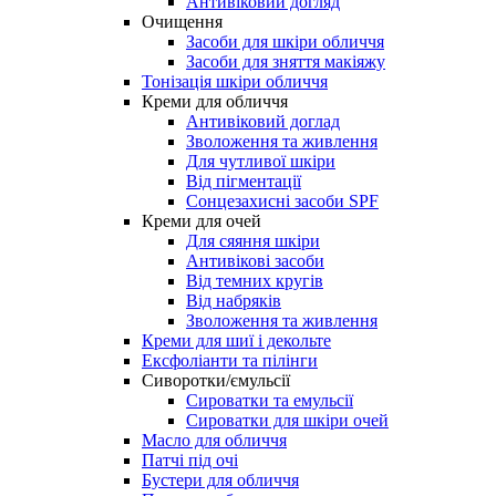
Антивіковий догляд
Очищення
Засоби для шкіри обличчя
Засоби для зняття макіяжу
Тонізація шкіри обличчя
Креми для обличчя
Антивіковий доглад
Зволоження та живлення
Для чутливої шкіри
Від пігментації
Сонцезахисні засоби SPF
Креми для очей
Для сяяння шкіри
Антивікові засоби
Від темних кругів
Від набряків
Зволоження та живлення
Креми для шиї і декольте
Ексфоліанти та пілінги
Сиворотки/ємульсії
Сироватки та емульсії
Сироватки для шкіри очей
Масло для обличчя
Патчі під очі
Бустери для обличчя