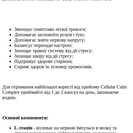
Зменшує симптоми легкої тривоги;
Допомагає заспокоїти розум і тіло;
Допомагає зняти нервову напругу;
Балансує перепади настрою;
Захищає травну систему від дії стресу;
Захищае шкіру від дії стресу;
Підтримує здорове старіння;
Сприяє здоров’ю теломер хромосомів.
Для отримання найбільшої користі від прийому Cellular Calm
Complex приймайте від 1 до 2 капсул на день, запиваючи
водою.
Основні компоненти:
L-теанін
- впливає на нервові імпульси в мозку та