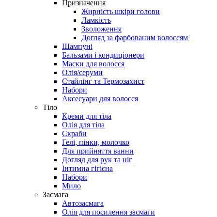
Призначення
Жирність шкіри голови
Ламкість
Зволоження
Догляд за фарбованим волоссям
Шампуні
Бальзами і кондиціонери
Маски для волосся
Олія/серуми
Стайлінг та Термозахист
Набори
Аксесуари для волосся
Тіло
Креми для тіла
Олія для тіла
Скраби
Гелі, пінки, молочко
Для прийняття ванни
Догляд для рук та ніг
Інтимна гігієна
Набори
Мило
Засмага
Автозасмага
Олія для посилення засмаги