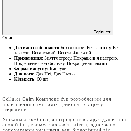
Порівняти
Опис
Дієтичні особливості:
Без глюкози, Без глютену, Без
лактози, Веганський, Вегетаріанський
Призначення:
Зняття стресу, Покращення настрою,
Покращення метаболізму, Покращення пам'яті
Форма випуску:
Капсули
Для кого:
Для Неї, Для Нього
Кількість:
60 шт
Cellular Calm Комплекс був розроблений для
полегшення симптомів тривоги та стресу
зсередини.
Унікальна комбінація інгредієнтів дарує душевний
спокій і підтримує здоров'я клітин, одночасно
допомагаючи зменшити ваш біологічний вік