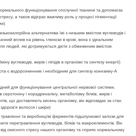
 нормального функціонування сполучної тканини та допомагає
стресу, а також відіграє важливу роль у процесі пігментації
еми)
 низькокалорійна альтернатива їжі з низьким вмістом вуглеводів і
начний вплив на рівень глюкози в крові, вона є ідеальним
я людей, які дотримуються дієти з обмеженим вмістом
іну вуглеводів, жирів і ліпідів в організмі та синтезу енергії)
лота є водорозчинним і необхідним для синтезу коензиму-А
хідний для функціонування центральної нервової системи,
серотоніну і норадреналіну, метаболізму білків, жирів і
тів, що доставляють кисень організму, він відповідає за стан
 здоров'я волосся і шкіри)
у травленні та виробництві ферментів підшлункової залози для
ити перетравлення вуглеводів, білків та макроелементів. Він
ті від окисного стресу нашого організму та сприяє нормальному