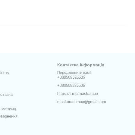
Контактна інформація
інету
Передзвонити вам?
+380509326535
+380509326535
https://t.me/maskaraua
оставка
maskaracomua@gmail.com
о магазин
овернення