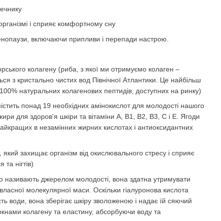
шечнику
організмі і сприяє комфортному сну
нопаузи, включаючи припливи і перепади настрою.
орського колагену (риба, з якої ми отримуємо колаген –
ься з кристально чистих вод Північної Атлантики. Це найбільш
 100% натуральних колагенових пептидів, доступних на ринку)
містить понад 19 необхідних амінокислот для молодості нашого
ири для здоров'я шкіри та вітаміни А, В1, В2, В3, С і Е. Ягоди
айкращих в незамінних жирних кислотах і антиоксидантних
н, який захищає організм від окислювального стресу і сприяє
 та нігтів)
то називають джерелом молодості, вона здатна утримувати
ї власної молекулярної маси. Оскільки гіалуронова кислота
сть води, вона зберігає шкіру зволоженою і надає їй сяючий
локнами колагену та еластину, абсорбуючи воду та