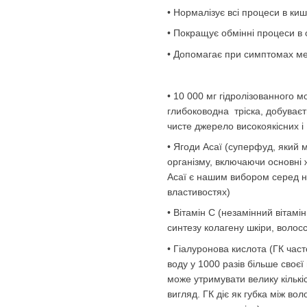
• Нормалізує всі процеси в ки
• Покращує обмінні процеси в 
• Допомагає при симптомах ме
• 10 000 мг гідролізованного м
глибоководна тріска, добуваєт
чисте джерело високоякісних і
• Ягоди Асаї (суперфуд, який 
організму, включаючи основні ж
Асаї є нашим вибором серед н
властивостях)
• Вітамін С (незамінний вітамі
синтезу колагену шкіри, волосся
• Гіалуронова кислота (ГК час
воду у 1000 разів більше своє
може утримувати велику кількі
вигляд. ГК діє як губка між во