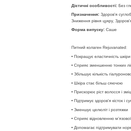
Дієтичні особливості:
Без гл
Призначення:
Здоров'я суглоб
Зниження рівня цукру, Здоров'я
Форма випуску:
Саше
Питний колаген Rejuvanated:
• Покращує еластичність шкіри
• Сприяє зменшенню тонких лі
• Збільшує кількість гіалуронов
• Шкіра стає більш сяючою
• Прискорює ріст волосся і зміц
• Підтримує здоров'я кісток і су
• Зменшує целюліт і розтяжки
• Сприяє відновленню м’язово
• Допомагає підтримувати норм