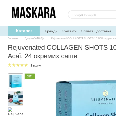
Перейти до основного контенту
Каталог
Бренди
Контакти
Оплата і доставка
Головна
Здоров'я/БАДИ
Rejuvenated СOLLAGEN SHOTS 10 000 mg per serv
Rejuvenated СOLLAGEN SHOTS 10 00
Асаї, 24 окремих саше
1 відгук
ХІТ