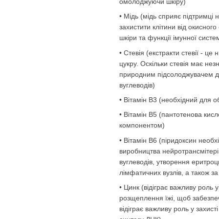
омолоджуючи шкіру)
• Мідь (мідь сприяє підтримці
захистити клітини від окисного 
шкіри та функції імунної сист
• Стевія (екстракти стевії - це
цукру. Оскільки стевія має нез
природним підсолоджувачем дл
вуглеводів)
• Вітамін В3 (необхідний для обм
• Вітамін В5 (пантотенова кис
компонентом)
• Вітамін В6 (піридоксин необ
виробництва нейротрансмітерів 
вуглеводів, утворення еритроци
лімфатичних вузлів, а також за
• Цинк (відіграє важливу роль 
розщеплення їжі, щоб забезпеч
відіграє важливу роль у захис