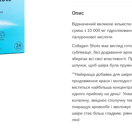
Опис
Відзначений великою кількістю
суміш з 10 000 мг гідролізованн
гіалуронової кислоти.
Collagen Shots має вигляд го
сублімації, без додавання аром
зберігає всі свої властивості.
шлунок, щоб шкіра була пружн
""Найкраща добавка для шкіри"
продовження краси і молодості 
міститься найбільша концентраці
одного прийому на день! Унік
колагену, зміцнює сполучну тк
покращує кровообіг і зволожує
шкіри стає більш гладким, рів
лінії