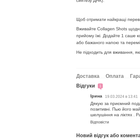
синтезу ДНК).
Щоб отримати найкращі переваг
Вживайте Collagen Shots щодня
прийому їжі. Додайте 1 саше к
або бажаного напою та перем
Не підходить для вживання, як
Доставка
Оплата
Гар
Відгуки
1
Ірина
19.03.2024 в 13:41
Дякую за приємний пода
позитивні. Пью його май
шелушіння на ліктях . Р
Відповісти
Новий відгук або комент