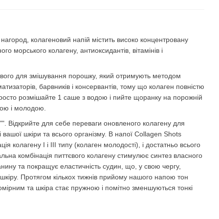
 нагород, колагеновий напій містить високо концентровану
ого морського колагену, антиоксидантів, вітамінів і
тового для змішування порошку, який отримують методом
атизаторів, барвників і консервантів, тому що колаген повністю
 Просто розмішайте 1 саше з водою і пийте щоранку на порожній
ою і молодою.
". Відкрийте для себе переваги оновленого колагену для
вашої шкіри та всього організму. В напої Collagen Shots
я колагену І і ІІІ типу (колаген молодості), і достатньо всього
альна комбінація питтєвого колагену стимулює синтез власного
анину та покращує еластичність судин, що, у свою чергу,
 шкіру. Протягом кількох тижнів прийому нашого напою тон
номірним та шкіра стає пружною і помітно зменшуються тонкі