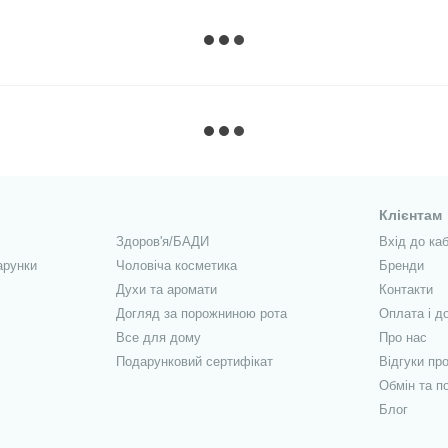
Клієнтам
Здоров'я/БАДИ
Вхід до каб
арунки
Чоловіча косметика
Бренди
Духи та аромати
Контакти
Догляд за порожниною рота
Оплата і д
Все для дому
Про нас
Подарунковий сертифікат
Відгуки пр
Обмін та п
Блог