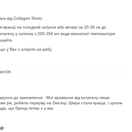
и від Collagen Shots:
 вранці на голодний шлунок або вечері за 20-30 хв до
олагену у склянку з 200-250 мл води кімнатної температури
ішайте.
що у Вас є алергія на рибу.
антія
рунок до замовлення . Мої враження від колагену лише
же рік, робила перерву на 2місяці. Шкіра стала краще, і щезли
ада, що бренд тепер є у вас
ар