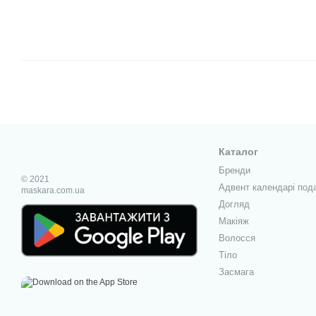
Каталог
Бренди
© 2021
Адвент календарі под
maskara.com.ua
Догляд
Макіяж
Волосся
Тіло
Засмага