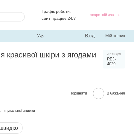
Графік роботи:
зворотній дзвінок
сайт працює 24/7
Вхід
Мій кошик
Укр
 красивої шкіри з ягодами
Артикул
REJ-
4029
Порівняти
В бажання
опичувальної знижки
 швидко