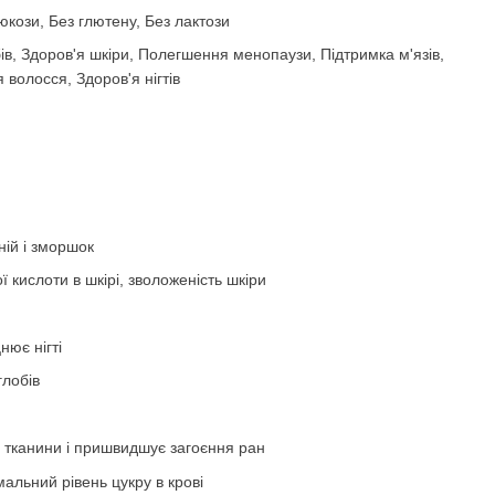
юкози, Без глютену, Без лактози
ів, Здоров'я шкіри, Полегшення менопаузи, Підтримка м'язів,
 волосся, Здоров'я нігтів
ній і зморшок
ої кислоти в шкірі, зволоженість шкіри
нює нігті
глобів
ї тканини і пришвидшує загоєння ран
альний рівень цукру в крові