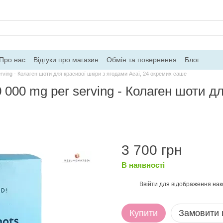
Про нас
Відгуки про магазин
Обмін та повернення
Блог
ing - Колаген шоти для красивої шкіри з ягодами Асаї, 24 окремих саше
0 mg per serving - Колаген шоти для
3 700 грн
В наявності
Ввійти
для відображення нак
%
Купити
Замовити