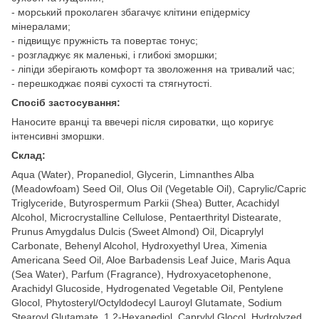
- морський проколаген збагачує клітини епідермісу
мінералами;
- підвищує пружність та повертає тонус;
- розгладжує як маленькі, і глибокі зморшки;
- ліпіди зберігають комфорт та зволоження на тривалий час;
- перешкоджає появі сухості та стягнутості.
Спосіб застосування:
Наносите вранці та ввечері після сироватки, що коригує
інтенсивні зморшки.
Склад:
Aqua (Water), Propanediol, Glycerin, Limnanthes Alba
(Meadowfoam) Seed Oil, Olus Oil (Vegetable Oil), Caprylic/Capric
Triglyceride, Butyrospermum Parkii (Shea) Butter, Acachidyl
Alcohol, Microcrystalline Cellulose, Pentaerthrityl Distearate,
Prunus Amygdalus Dulcis (Sweet Almond) Oil, Dicaprylyl
Carbonate, Behenyl Alcohol, Hydroxyethyl Urea, Ximenia
Americana Seed Oil, Aloe Barbadensis Leaf Juice, Maris Aqua
(Sea Water), Parfum (Fragrance), Hydroxyacetophenone,
Arachidyl Glucoside, Hydrogenated Vegetable Oil, Pentylene
Glocol, Phytosteryl/Octyldodecyl Lauroyl Glutamate, Sodium
Stearoyl Glutamate, 1,2-Hexanediol, Caprylyl Glocol, Hydrolyzed