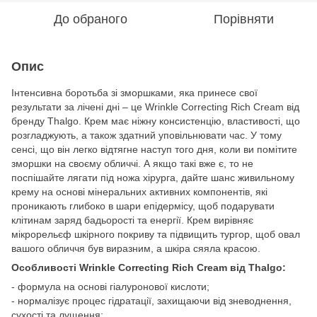
До обраного
Порівняти
Опис
Інтенсивна боротьба зі зморшками, яка принесе свої
результати за лічені дні – це Wrinkle Correcting Rich Cream від
бренду Thalgo. Крем має ніжну консистенцію, властивості, що
розгладжують, а також здатний уповільнювати час. У тому
сенсі, що він легко відтягне наступ того дня, коли ви помітите
зморшки на своєму обличчі. А якщо такі вже є, то не
поспішайте лягати під ножа хірурга, дайте шанс живильному
крему на основі мінеральних активних компонентів, які
проникають глибоко в шари епідермісу, щоб подарувати
клітинам заряд бадьорості та енергії. Крем вирівняє
мікрорельєф шкірного покриву та підвищить тургор, щоб овал
вашого обличчя був виразним, а шкіра сяяла красою.
Особливості Wrinkle Correcting Rich Cream від Thalgo:
- формула на основі гіалуронової кислоти;
- нормалізує процес гідратації, захищаючи від зневоднення,
сухості та лущення;