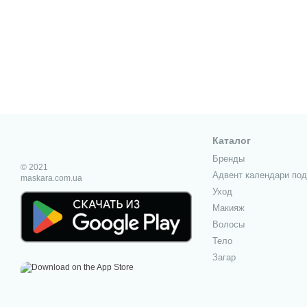
Каталог
Бренды
© 2021
Адвент календари под
maskara.com.ua
Уход
Макияж
Волосы
Тело
Загар