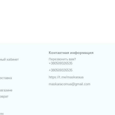
Контактная информация
ный кабинет
Перезвонить вам?
+380509326535
+380509326535
https://t.me/maskaraua
оставка
maskaracomua@gmail.com
агазине
зврат
тях