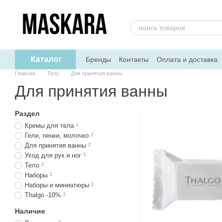
Перейти к основному контенту
Каталог
Бренды
Контакты
Оплата и доставка
Главная
Тело
Для принятия ванны
Для принятия ванны
Раздел
Кремы для тела
1
Гели, пенки, молочко
2
Для принятия ванны
2
Уход для рук и ног
1
Тело
2
Наборы
1
Наборы и миниатюры
1
Thalgo -10%
1
Наличие