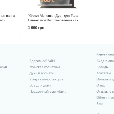
ная ванна
"Grown Alchemist Дуэт для Тела
ath
Свежесть и Восстановление - GA
Refresh & Rejuvinate Body care
1 990 грн
Twinset
Клиентам
Здоровье/БАДЫ
Вход в лич
арки
Мужская косметика
Бренды
Духи и ароматы
Контакты
Уход за полостью рта
Оплата и д
Все для дома
О нас
Подарочный сертификат
Отзывы о м
Обмен и во
Блог