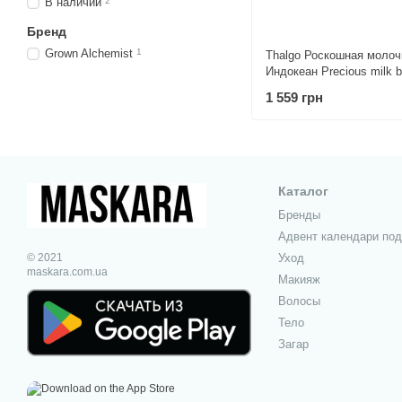
В наличии
2
Бренд
Grown Alchemist
1
Thalgo Роскошная молоч
Индокеан Precious milk b
Indoceane 6х28 г
1 559 грн
Каталог
Бренды
Адвент календари под
© 2021
Уход
maskara.com.ua
Макияж
Волосы
Тело
Загар