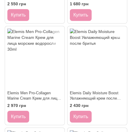
Коллаген Эксфолиант для
для бритья Ледяная
2 550 грн
1 680 грн
разглаживания и сияния кожи,
Свежесть
100 мл
Купить
Купить
Elemis Men Pro-Collagen
Elemis Daily Moisture Boost
Marine Cream Крем для лица
Увлажняющий крем после
морские водоросли 30ml
бритья
2 970 грн
2 430 грн
Купить
Купить