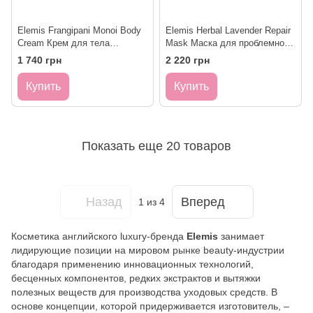
Elemis Frangipani Monoi Body
Elemis Herbal Lavender Repair
Cream Крем для тела
Mask Маска для проблемной
Франжипани-Монои
кожи Розмарин-Лаванда 75ml
1 740 грн
2 220 грн
Купить
Купить
Показать еще 20 товаров
Назад
Вперед
1
из 4
Косметика английского luxury-бренда
Elemis
занимает
лидирующие позиции на мировом рынке beauty-индустрии
благодаря применению инновационных технологий,
бесценных компонентов, редких экстрактов и вытяжки
полезных веществ для производства уходовых средств. В
основе концепции, которой придерживается изготовитель, –