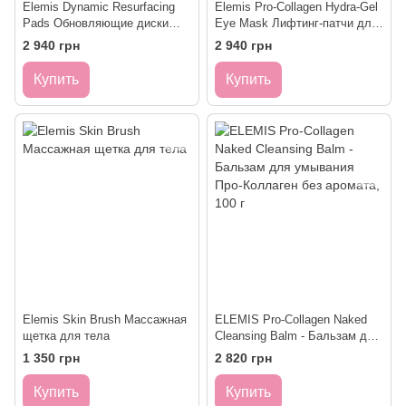
Elemis Dynamic Resurfacing
Elemis Pro-Collagen Hydra-Gel
Pads Обновляющие диски
Eye Mask Лифтинг-патчи для
для лица Дайнемик Anti-age
контура глаз Гидро-гель
2 940 грн
2 940 грн
Купить
Купить
Elemis Skin Brush Массажная
ELEMIS Pro-Collagen Naked
щетка для тела
Cleansing Balm - Бальзам для
умывания Про-Коллаген без
1 350 грн
2 820 грн
аромата, 100 г
Купить
Купить