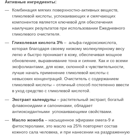
Активные ингредиенты:
Комбинация мягких поверхностно-активных веществ,
гликолевой кислоты, успокаивающих и смягчающих
компонентов является ключевой для обеспечения
наилучших результатов при использовании Ежедневного
гликолевого очистителя.
Гликолевая кислота 3%
– альфа-гидроксикислота,
которая благодаря своему низкому молекулярному весу
легко и быстро проникает в кожу, обеспечивая мощное
обновление, выравнивание тона и сияние. Как и со всеми
эксфолиантами, для кожи, склонной к чувствительности,
лучше начать применение гликолевой кислоты с
невысоких концентраций. Очиститель с содержанием
гликолевой кислоты – отличный способ постепенно ввести
в уход средство с гликолевой кислотой.
Экстракт календулы
– растительный экстракт, богатый
флавоноидами и сапонинами, обладает
антиоксидантными успокаивающими свойствами.
Масло
жожоба
– насыщенное эфирами омега-9 и
фитостеролами, это масло на 25% повторяет состав
кожного сала человека, и при нанесении на раздраженную