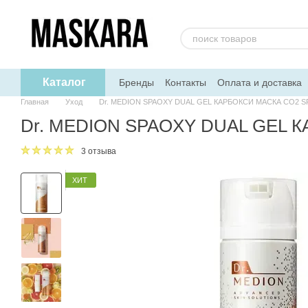
Перейти к основному контенту
Каталог
Бренды
Контакты
Оплата и доставка
Главная
Уход
Dr. MEDION SPAOXY DUAL GEL КАРБОКСИ МАСКА СО2 
Dr. MEDION SPAOXY DUAL GEL 
3 отзыва
ХИТ