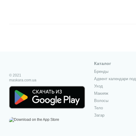
Каталог
Бренды
© 2021
Адвент календари под
maskara.com.ua
Уход
Макияж
Волосы
Тело
Загар