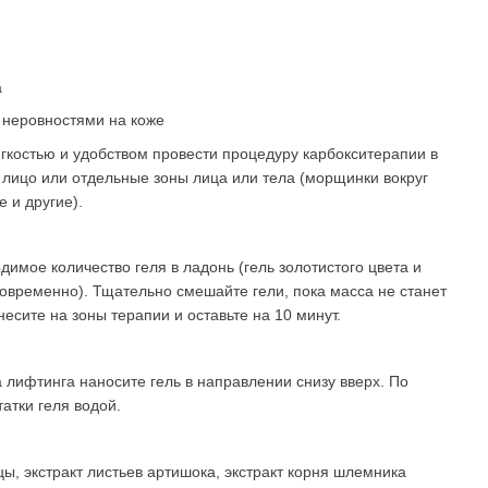
а
 неровностями на коже
гкостью и удобством провести процедуру карбокситерапии в
 лицо или отдельные зоны лица или тела (морщинки вокруг
е и другие).
имое количество геля в ладонь (гель золотистого цвета и
овременно). Тщательно смешайте гели, пока масса не станет
есите на зоны терапии и оставьте на 10 минут.
лифтинга наносите гель в направлении снизу вверх. По
атки геля водой.
цы, экстракт листьев артишока, экстракт корня шлемника