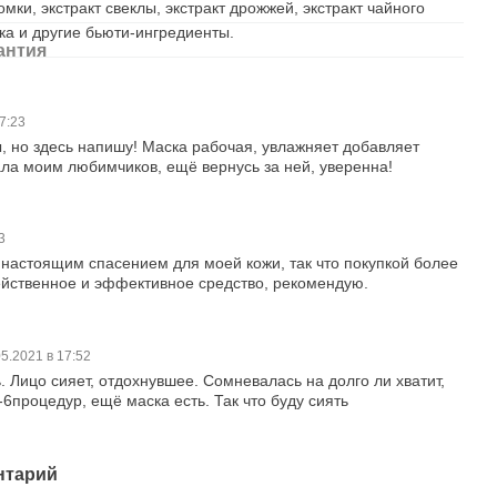
омки, экстракт свеклы, экстракт дрожжей, экстракт чайного
ока и другие бьюти-ингредиенты.
антия
17:23
, но здесь напишу! Маска рабочая, увлажняет добавляет
ла моим любимчиков, ещё вернусь за ней, уверенна!
53
 настоящим спасением для моей кожи, так что покупкой более
ейственное и эффективное средство, рекомендую.
05.2021 в 17:52
 Лицо сияет, отдохнувшее. Сомневалась на долго ли хватит,
-6процедур, ещё маска есть. Так что буду сиять
нтарий