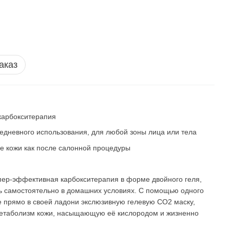
аказ
 карбокситерапия
едневного использования, для любой зоны лица или тела
ие кожи как после салонной процедуры
пер-эффективная карбокситерапия в форме двойного геля,
ь самостоятельно в домашних условиях. С помощью одного
е прямо в своей ладони экслюзивную гелевую СО2 маску,
таболизм кожи, насыщающую её кислородом и жизненно