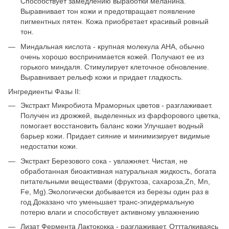
Способствует замедлению выработки меланина.
Выравнивает тон кожи и предотвращает появление
пигментных пятен. Кожа приобретает красивый ровный
тон.
Миндальная кислота - крупная молекула AHA, обычно
очень хорошо воспринимается кожей. Получают ее из
горького миндаля. Стимулирует клеточное обновление.
Выравнивает рельеф кожи и придает гладкость.
Ингредиенты Фазы II:
Экстракт Микробиота Мраморных цветов - разглаживает.
Получен из дрожжей, выделенных из фарфорового цветка,
помогает восстановить баланс кожи Улучшает водный
барьер кожи. Придает сияние и минимизирует видимые
недостатки кожи.
Экстракт Березового сока - увлажняет. Чистая, не
обработанная биоактивная натуральная жидкость, богата
питательными веществами (фруктоза, сахароза,Zn, Mn,
Fe, Mg).Экологически добывается из березы один раз в
год.Доказано что уменьшает транс-эпидермальную
потерю влаги и способствует активному увлажнению
Лизат Фермента Лактококка - разглаживает. Оттталкиваясь