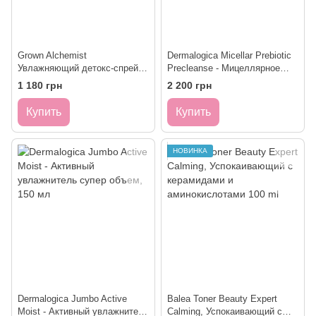
Grown Alchemist
Dermalogica Micellar Prebiotic
Увлажняющий детокс-спрей -
Precleanse - Мицеллярное
GA Anti-Pollution Mist 30мл
молочко для очистки с
1 180 грн
2 200 грн
пребиотиком, 150 мл
Купить
Купить
НОВИНКА
Dermalogica Jumbo Active
Balea Toner Beauty Expert
Moist - Активный увлажнитель
Calming, Успокаивающий с