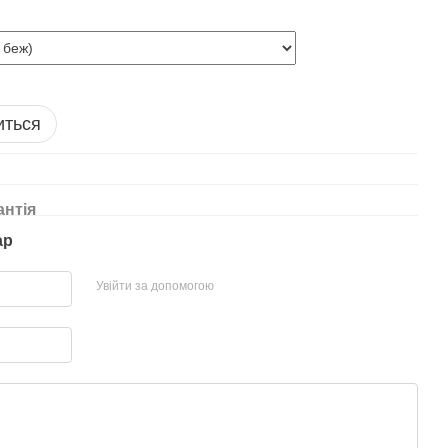
иться
антія
ар
Увійти за допомогою