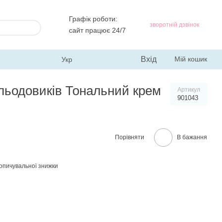
Графік роботи:
зворотній дзвінок
сайт працює 24/7
Вхід
Мій кошик
Укр
р льодовиків Тональний крем
Артикул
901043
Порівняти
В бажання
опичувальної знижки