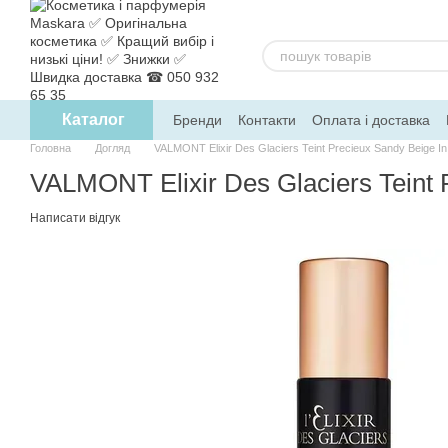
Перейти до основного контенту
Каталог
Бренди
Контакти
Оплата і доставка
Головна
Догляд
VALMONT Elixir Des Glaciers Teint Precieux Sandy Beige I
VALMONT Elixir Des Glaciers Teint 
Написати відгук