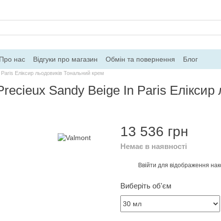
Про нас
Відгуки про магазин
Обмін та повернення
Блог
n Paris Еліксир льодовиків Тональний крем
Precieux Sandy Beige In Paris Елікси
13 536 грн
Немає в наявності
Ввійти
для відображення нак
%
Виберіть об'єм